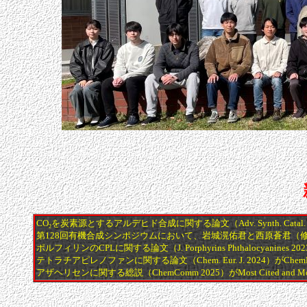
CO
を炭素源とするアルデヒド合成に関する論文（Adv. Synth. Catal. 
2
第128回有機合成シンポジウムにおいて、岩城滉佑君と西原蒼君（
ポルフィリンのCPLに関する論文（J. Porphyrins Phthalocyanines 2023）が
テトラチアピレノファンに関する論文（Chem. Eur. J. 2024）がChemEurJ
アザヘリセンに関する総説（ChemComm 2025）がMost Cited and Most Acc