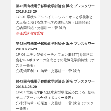
第42回有機電子移動化学討論会 浜松 プレスタワー
2018.6.28-29
1O-01 環状N-アシルイミニウムイオンと求核剤と
の反応における立体化学の逆転現象（口頭発表）
◯吉岡和紀・光藤耕一・菅 誠治
※優秀講演賞受賞
第42回有機電子移動化学討論会 浜松 プレスタワー
2018.6.28-29
1P-06 エテン架橋ターチオフェン(EBTT)を骨格に
含むD-Aポリマーの合成とその電気化学的特性（ポ
スター発表）
◯高畑正利・山崎新・光藤耕一・菅 誠治
第42回有機電子移動化学討論会 浜松 プレスタワー
2018.6.28-29
1P-07 電気化学的な脱水素型環化反応によるπ拡張
チエノアセンの合成（ポスター発表）
◯米澤時希・松尾連・光藤耕一・菅 誠治（ポスタ
ー発表）