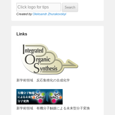
Created by
Oleksandr Zhurakovskyi
Links
新学術領域 反応集積化の合成化学
新学術領域 有機分子触媒による未来型分子変換