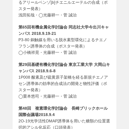
るアリールベンゾ[
b
]チエニルエーテルの合成（ポ
スター発表）
浅田拓哉・◯光藤耕一・菅 誠治
第65回有機金属化学討論会 同志社大学今出川キャ
ンパス 2018.9.19-21
P3-80 銅触媒を用いる脱水素型環化によるチエノ
フラン誘導体の合成（ポスター発表）
◯小橋祥晃・光藤耕一・菅 誠治
第29回基礎有機化学討論会 東京工業大学 大岡山キ
ャンパス 2018.9.6-8
1P008 酸素及び硫黄原子架橋を経る新規チエノア
セン誘導体の効率的合成法の開発と物性評価（ポ
スター発表）
◯栗本悠司・光藤耕一・菅 誠治
第48回 複素環化学討論会 長崎ブリックホール
国際会議場2018.9.4
2O-19光学活性DMAP誘導体を用いた糖類の位置選
択的アシル化反応（口頭発表）