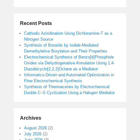
Recent Posts
Cathodic Aziridination Using Dichloramine-T as a
Nitrogen Source
Synthesis of Boranils by Iodide-Mediated
Demethylative Borylation and Their Properties
Electrochemical Synthesis of Benzo[
b
]Phosphole
Oxides via Dehydrogenative Annulation Using 1,4-
Diazabicyclo[2.2.2]Octane as a Mediator
Informatics-Driven and Automated Optimization in
Flow Electrochemical Synthesis
Synthesis of Thienoacenes by Electrochemical
Double C–S Cyclization Using a Halogen Mediator
Archives
August 2026
(2)
July 2026
(2)
June 2026
(3)