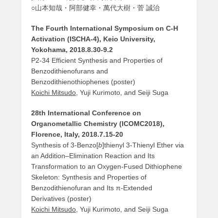
○山本知哉・阿部健幸・萬代大樹・菅 誠治
The Fourth International Symposium on C-H
Activation
(ISCHA-4), Keio University,
Yokohama, 2018.8.30-9.2
P2-34 Efficient Synthesis and Properties of
Benzodithienofurans and
Benzodithienothiophenes (poster)
Koichi Mitsudo
, Yuji Kurimoto, and Seiji Suga
28th International Conference on
Organometallic Chemistry (ICOMC2018),
Florence, Italy, 2018.7.15-20
Synthesis of 3-Benzo[
b
]thienyl 3-Thienyl Ether via
an Addition–Elimination Reaction and Its
Transformation to an Oxygen-Fused Dithiophene
Skeleton: Synthesis and Properties of
Benzodithienofuran and Its π-Extended
Derivatives (poster)
Koichi Mitsudo
, Yuji Kurimoto, and Seiji Suga