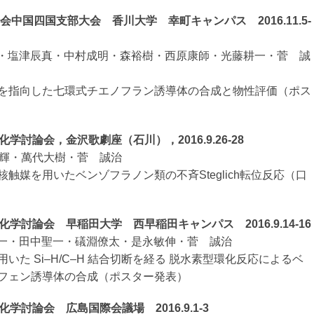
学会中国四国支部大会 香川大学 幸町キャンパス 2016.11.5-
田智大・塩津辰真・中村成明・森裕樹・西原康師・光藤耕一・菅 誠
を指向した七環式チエノフラン誘導体の合成と物性評価（ポス
学討論会，金沢歌劇座（石川），2016.9.26-28
居一輝・萬代大樹・菅 誠治
触媒を用いたベンゾフラノン類の不斉Steglich転位反応（口
化学討論会 早稲田大学 西早稲田キャンパス 2016.9.14-16
藤耕一・田中聖一・礒淵僚太・是永敏伸・菅 誠治
いた Si–H/C–H 結合切断を経る 脱水素型環化反応によるベ
フェン誘導体の合成（ポスター発表）
化学討論会 広島国際会議場 2016.9.1-3