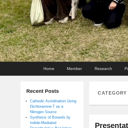
Primary
Skip
Skip
Home
Member
Research
P
menu
to
to
primary
secondary
content
content
Recent Posts
CATEGORY
Cathodic Aziridination Using
Dichloramine-T as a
Nitrogen Source
Synthesis of Boranils by
Iodide-Mediated
Presentat