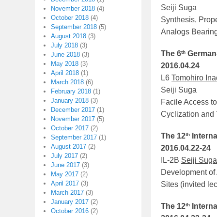
Seiji Suga
November 2018
(4)
October 2018
(4)
Synthesis, Prop
September 2018
(5)
Analogs Bearing
August 2018
(3)
July 2018
(3)
th
The 6
German-
June 2018
(3)
May 2018
(3)
2016.04.24
April 2018
(1)
L6
Tomohiro In
March 2018
(6)
Seiji Suga
February 2018
(1)
January 2018
(3)
Facile Access t
December 2017
(1)
Cyclization and 
November 2017
(5)
October 2017
(2)
th
The 12
Intern
September 2017
(1)
August 2017
(2)
2016.04.22-24
July 2017
(2)
IL-2B
Seiji Suga
June 2017
(3)
Development of 
May 2017
(2)
April 2017
(3)
Sites (invited le
March 2017
(3)
January 2017
(2)
th
The 12
Intern
October 2016
(2)