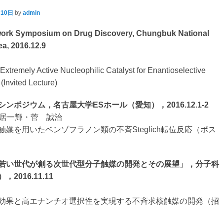
月10日
by
admin
work Symposium on Drug Discovery, Chungbuk National
ea, 2016.12.9
xtremely Active Nucleophilic Catalyst for Enantioselective
(Invited Lecture)
ンポジウム，名古屋大学ESホール（愛知），2016.12.1-2
居一輝・菅 誠治
媒を用いたベンゾフラノン類の不斉Steglich転位反応（ポス
若い世代が創る次世代型分子触媒の開発とその展望」，分子科
2016.11.11
効果と高エナンチオ選択性を実現する不斉求核触媒の開発（招