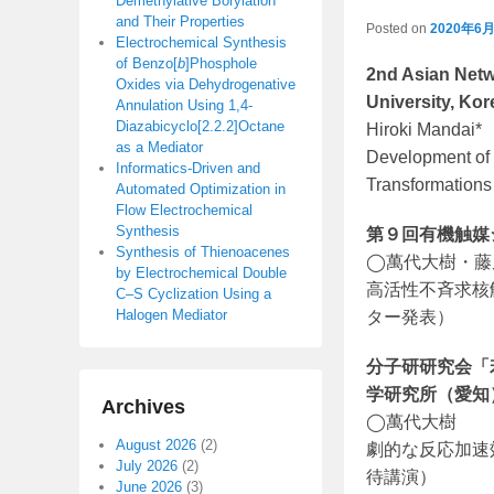
Demethylative Borylation
and Their Properties
Posted on
2020年6
Electrochemical Synthesis
of Benzo[
b
]Phosphole
2nd Asian Net
Oxides via Dehydrogenative
University, Kor
Annulation Using 1,4-
Diazabicyclo[2.2.2]Octane
Hiroki Mandai*
as a Mediator
Development of E
Informatics-Driven and
Transformations 
Automated Optimization in
Flow Electrochemical
Synthesis
第９回有機触媒シ
Synthesis of Thienoacenes
◯萬代大樹・藤
by Electrochemical Double
高活性不斉求核触
C–S Cyclization Using a
Halogen Mediator
ター発表）
分子研研究会「
学研究所（愛知），
Archives
◯萬代大樹
August 2026
(2)
劇的な反応加速
July 2026
(2)
待講演）
June 2026
(3)