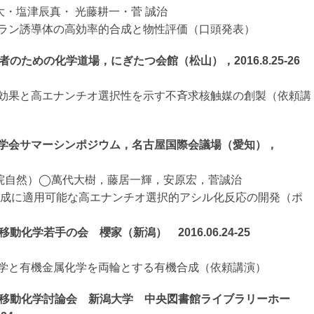
智大・塩津辰真・ 光藤耕一・菅 誠治
ラン誘導体の高効率的合成と物性評価（口頭発表）
者のための化学道場，にぎたつ会館（松山），2016.8.25-26
効果と高エナンチオ選択性を示す不斉求核触媒の創製（依頼講
学会サマーシンポジウム，名古屋国際会議場（愛知），
大院自然）◯
萬代
大樹，藤居一輝，安原宏，菅誠治
成に適用可能な高エナンチオ選択的アシル化反応の開発（ポ
動化学若手の会 櫻家（新潟） 2016.06.24-25
学と有機金属化学を両輪とする有機合成（依頼講演）
子移動化学討論会 新潟大学 中央図書館ライブラリーホー