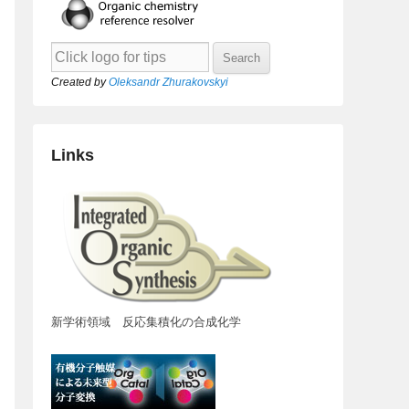
Created by
Oleksandr Zhurakovskyi
Links
新学術領域 反応集積化の合成化学