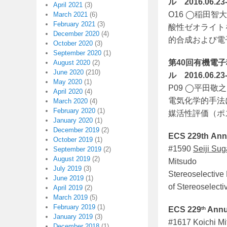
ル 2016.06.23
April 2021
(3)
O16 ◯稲田
March 2021
(6)
February 2021
(3)
酸性ゼオライト
December 2020
(4)
的合成および電
October 2020
(3)
September 2020
(1)
第40回有機電
August 2020
(2)
June 2020
(210)
ル 2016.06.23
May 2020
(1)
P09 ◯平田
April 2020
(4)
電気化学的手法
March 2020
(4)
February 2020
(1)
媒活性評価（ポ
January 2020
(1)
December 2019
(2)
ECS 229th Annu
October 2019
(1)
#1590
Seiji Sug
September 2019
(2)
August 2019
(2)
Mitsudo
July 2019
(3)
Stereoselective 
June 2019
(1)
of Stereoselecti
April 2019
(2)
March 2019
(5)
February 2019
(1)
th
ECS 229
Annua
January 2019
(3)
#1617 Koichi Mi
December 2018
(1)