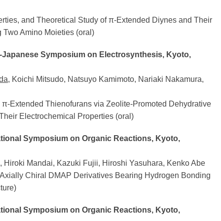
erties, and Theoretical Study of π-Extended Diynes and Their
 Two Amino Moieties (oral)
Japanese Symposium on Electrosynthesis, Kyoto,
ada
, Koichi Mitsudo, Natsuyo Kamimoto, Nariaki Nakamura,
o π-Extended Thienofurans via Zeolite-Promoted Dehydrative
Their Electrochemical Properties (oral)
ational Symposium on Organic Reactions, Kyoto,
, Hiroki Mandai, Kazuki Fujii, Hiroshi Yasuhara, Kenko Abe
Axially Chiral DMAP Derivatives Bearing Hydrogen Bonding
cture)
ational Symposium on Organic Reactions, Kyoto,