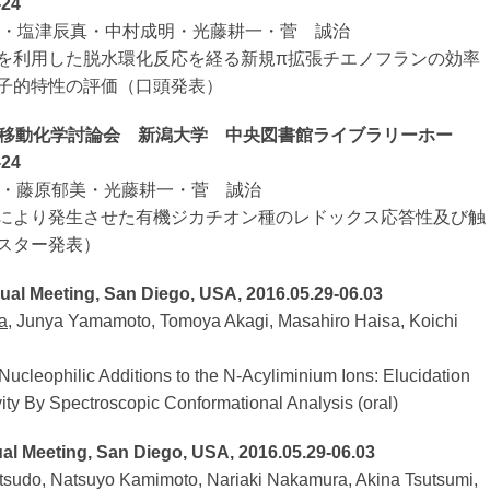
-24
智大・塩津辰真・中村成明・光藤耕一・菅 誠治
を利用した脱水環化反応を経る新規π拡張チエノフランの効率
子的特性の評価（口頭発表）
子移動化学討論会 新潟大学 中央図書館ライブラリーホー
-24
敬之・藤原郁美・光藤耕一・菅 誠治
により発生させた有機ジカチオン種のレドックス応答性及び触
スター発表）
al Meeting, San Diego, USA, 2016.05.29-06.03
a
, Junya Yamamoto, Tomoya Akagi, Masahiro Haisa, Koichi
Nucleophilic Additions to the N-Acyliminium Ions: Elucidation
vity By Spectroscopic Conformational Analysis (oral)
l Meeting, San Diego, USA, 2016.05.29-06.03
tsudo, Natsuyo Kamimoto, Nariaki Nakamura, Akina Tsutsumi,