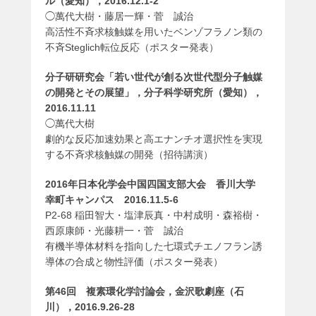
ル（愛知），2016.12.1-2
◯萬代大樹・藤居一輝・菅 誠治
高活性不斉求核触媒を用いたベンゾフラノン類の
不斉Steglich転位反応（ポスター発表）
分子研研究会「若い世代が創る次世代型分子触媒
の開発とその展望」，分子科学研究所（愛知），
2016.11.11
◯萬代大樹
劇的な反応加速効果と高エナンチオ選択性を実現
する不斉求核触媒の開発（招待講演）
2016年日本化学会中国四国支部大会 香川大学
幸町キャンパス 2016.11.5-6
P2-68 稲田智大・塩津辰真・中村成明・森裕樹・
西原康師・光藤耕一・菅 誠治
有機半導体材料を指向した七環式チエノフラン誘
導体の合成と物性評価（ポスター発表）
第46回 複素環化学討論会，金沢歌劇座（石
川），2016.9.26-28