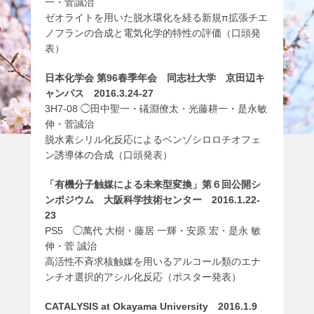
一・菅誠治
ゼオライトを用いた脱水環化を経る新規π拡張チエ
ノフランの合成と電気化学的特性の評価（口頭発
表）
日本化学会 第96春季年会 同志社大学 京田辺キ
ャンパス 2016.3.24-27
3H7-08 ◯田中聖一・礒淵僚太・光藤耕一・是永敏
伸・菅誠治
脱水素シリル化反応によるベンゾシロロチオフェ
ン誘導体の合成（口頭発表）
「有機分子触媒による未来型変換」第６回公開シ
ンポジウム 大阪科学技術センター 2016.1.22-
23
PS5 ◯萬代 大樹・藤居 一輝・安原 宏・是永 敏
伸・菅 誠治
高活性不斉求核触媒を用いるアルコール類のエナ
ンチオ選択的アシル化反応（ポスター発表）
CATALYSIS at Okayama University 2016.1.9