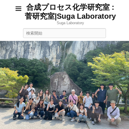
合成プロセス化学研究室 :
菅研究室|Suga Laboratory
Suga Laboratory
検
索