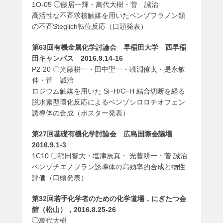
1O-05 ◯藤居一輝・萬代大樹・菅 誠治
高活性な不斉求核触媒を用いたベンゾフラノン類
の不斉Steglich転位反応（口頭発表）
第63回有機金属化学討論会 早稲田大学 西早稲
田キャンパス 2016.9.14-16
P2-20 〇光藤耕一・田中聖一・礒淵僚太・是永敏
伸・菅 誠治
ロジウム触媒を用いた Si–H/C–H 結合切断を経る
脱水素型環化反応によるベンゾシロロチオフェン
誘導体の合成（ポスター発表）
第27回基礎有機化学討論会 広島国際会議場
2016.9.1-3
1C10 〇稲田智大・塩津辰真・ 光藤耕一・菅 誠治
ベンゾチエノフラン誘導体の高効率的合成と物性
評価（口頭発表）
第32回若手化学者のための化学道場，にぎたつ会
館（松山），2016.8.25-26
◯萬代大樹