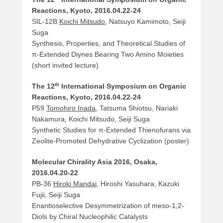
Reactions, Kyoto, 2016.04.22-24
SIL-12B
Koichi Mitsudo
, Natsuyo Kamimoto, Seiji
Suga
Synthesis, Properties, and Theoretical Studies of
π-Extended Diynes Bearing Two Amino Moieties
(short invited lecture)
th
The 12
International Symposium on Organic
Reactions, Kyoto, 2016.04.22-24
P59
Tomohiro Inada
, Tatsuma Shiotsu, Nariaki
Nakamura, Koichi Mitsudo, Seiji Suga
Synthetic Studies for π-Extended Thienofurans via
Zeolite-Promoted Dehydrative Cyclization (poster)
Molecular Chirality Asia 2016, Osaka,
2016.04.20-22
PB-36
Hiroki Mandai
, Hiroshi Yasuhara, Kazuki
Fujii, Seiji Suga
Enantioselective Desymmetrization of meso-1,2-
Diols by Chiral Nucleophilic Catalysts