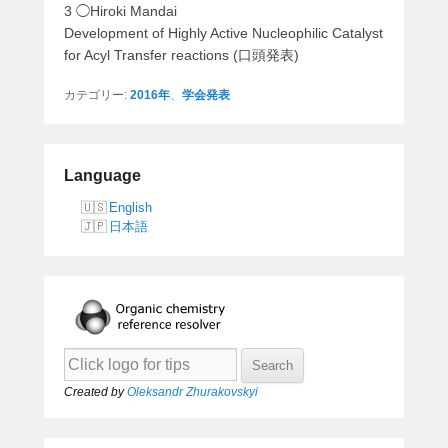
3 ◯Hiroki Mandai
Development of Highly Active Nucleophilic Catalyst
for Acyl Transfer reactions (口頭発表)
カテゴリー:
2016年
、
学会発表
Language
English
日本語
Created by
Oleksandr Zhurakovskyi