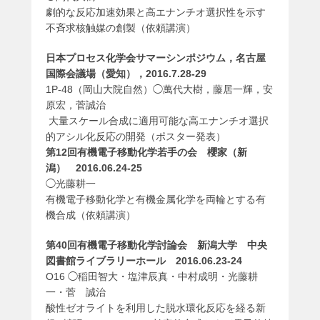
劇的な反応加速効果と高エナンチオ選択性を示す
不斉求核触媒の創製（依頼講演）
日本プロセス化学会サマーシンポジウム，名古屋
国際会議場（愛知），2016.7.28-29
1P-48（岡山大院自然）◯
萬代
大樹，藤居一輝，安
原宏，菅誠治
大量スケール合成に適用可能な高エナンチオ選択
的アシル化反応の開発（ポスター発表）
第12回有機電子移動化学若手の会 櫻家（新
潟） 2016.06.24-25
◯光藤耕一
有機電子移動化学と有機金属化学を両輪とする有
機合成（依頼講演）
第40回有機電子移動化学討論会 新潟大学 中央
図書館ライブラリーホール 2016.06.23-24
O16 ◯稲田智大・塩津辰真・中村成明・光藤耕
一・菅 誠治
酸性ゼオライトを利用した脱水環化反応を経る新