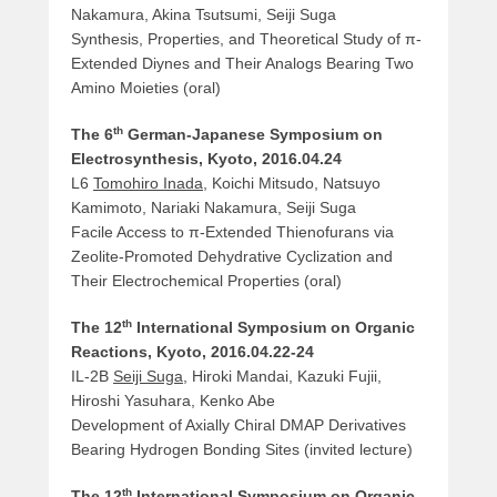
Nakamura, Akina Tsutsumi, Seiji Suga
Synthesis, Properties, and Theoretical Study of π-
Extended Diynes and Their Analogs Bearing Two
Amino Moieties (oral)
th
The 6
German-Japanese Symposium on
Electrosynthesis, Kyoto, 2016.04.24
L6
Tomohiro Inada
, Koichi Mitsudo, Natsuyo
Kamimoto, Nariaki Nakamura, Seiji Suga
Facile Access to π-Extended Thienofurans via
Zeolite-Promoted Dehydrative Cyclization and
Their Electrochemical Properties (oral)
th
The 12
International Symposium on Organic
Reactions, Kyoto, 2016.04.22-24
IL-2B
Seiji Suga
, Hiroki Mandai, Kazuki Fujii,
Hiroshi Yasuhara, Kenko Abe
Development of Axially Chiral DMAP Derivatives
Bearing Hydrogen Bonding Sites (invited lecture)
th
The 12
International Symposium on Organic