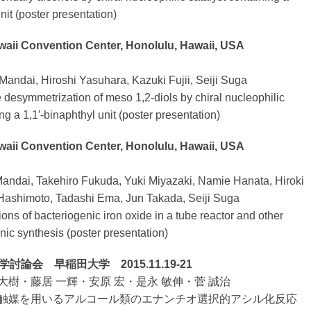
nit (poster presentation)
waii Convention Center, Honolulu, Hawaii, USA
ndai, Hiroshi Yasuhara, Kazuki Fujii, Seiji Suga
 desymmetrization of meso 1,2-diols by chiral nucleophilic
ng a 1,1′-binaphthyl unit (poster presentation)
waii Convention Center, Honolulu, Hawaii, USA
dai, Takehiro Fukuda, Yuki Miyazaki, Namie Hanata, Hiroki
Hashimoto, Tadashi Ema, Jun Takada, Seiji Suga
ions of bacteriogenic iron oxide in a tube reactor and other
nic synthesis (poster presentation)
討論会 早稲田大学 2015.11.19-21
代 大樹・藤居 一輝・安原 宏・是永 敏伸・菅 誠治
触媒を用いるアルコール類のエナンチオ選択的アシル化反応