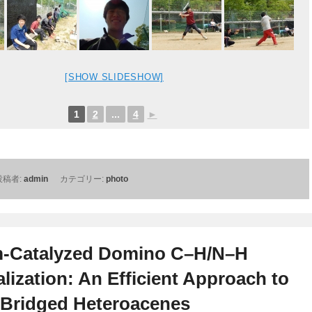
[SHOW SLIDESHOW]
1
2
...
4
►
投稿者:
admin
カテゴリー:
photo
m-Catalyzed Domino C–H/N–H
lization: An Efficient Approach to
-Bridged Heteroacenes