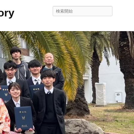
ry
検
索