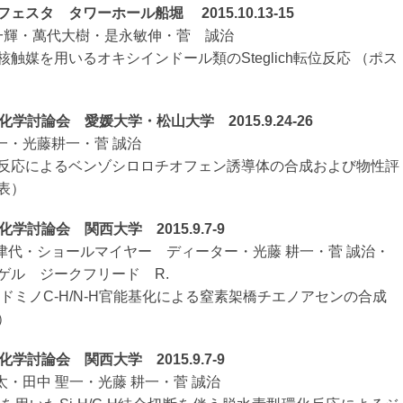
ェスタ タワーホール船堀 2015.10.13-15
藤居一輝・萬代大樹・是永敏伸・菅 誠治
触媒を用いるオキシインドール類のSteglich転位反応 （ポス
学討論会 愛媛大学・松山大学 2015.9.24-26
中聖一・光藤耕一・菅 誠治
反応によるベンゾシロロチオフェン誘導体の合成および物性評
表）
学討論会 関西大学 2015.9.7-9
本 奈津代・ショールマイヤー ディーター・光藤 耕一・菅 誠治・
ゲル ジークフリード R.
ドミノC-H/N-H官能基化による窒素架橋チエノアセンの合成
）
学討論会 関西大学 2015.9.7-9
 僚太・田中 聖一・光藤 耕一・菅 誠治