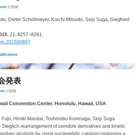
dmin
が投稿
o, Dieter Schollmeyer, Koichi Mitsudo, Seiji Suga, Siegfried
015
,
21
, 8257–8261.
em.201500897
ublications
学会発表
min
が投稿
waii Convention Center, Honolulu, Hawaii, USA
jii, Hiroki Mandai, Toshinobu Korenaga, Seiji Suga
 Steglich rearrangement of oxindole derivatives and kinetic
condary alcohols by chiral nucleophilic catalyst containing a