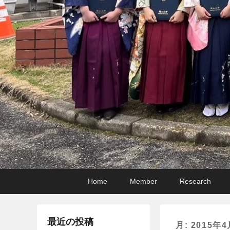
メ
メ
サ
Home
Member
Research
イ
イ
ブ
ン
ン
コ
メ
コ
ン
最近の投稿
月:
2015年4
ニ
ン
テ