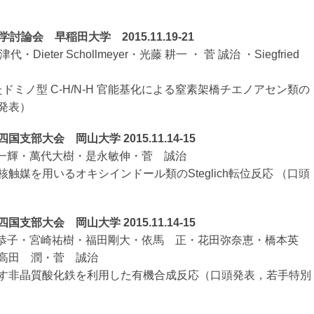
討論会 早稲田大学 2015.11.19-21
津代・Dieter Schollmeyer・光藤 耕一 ・ 菅 誠治 ・Siegfried
たドミノ型 C-H/N-H 官能基化による窒素架橋チエノアセン類の
発表）
支部大会 岡山大学 2015.11.14-15
藤居一輝・萬代大樹・是永敏伸・菅 誠治
触媒を用いるオキシインドール類のSteglich転位反応 （口頭
支部大会 岡山大学 2015.11.14-15
◯萬代恭子・宮崎祐樹・福田剛大・依馬 正・花田弥奈恵・橋本英
高田 潤・菅 誠治
す非晶質酸化鉄を利用した有機合成反応（口頭発表，若手特別