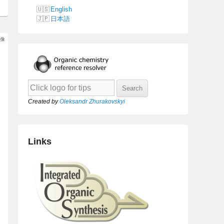
English
日本語
像
Created by
Oleksandr Zhurakovskyi
Links