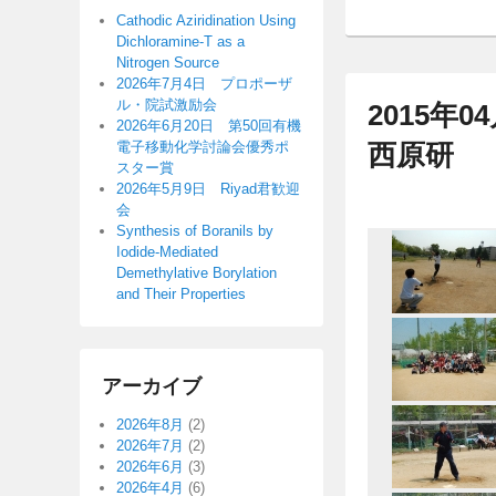
ュ
テ
ン
Cathodic Aziridination Using
Dichloramine-T as a
ー
ン
ツ
Nitrogen Source
ツ
へ
2026年7月4日 プロポーザ
へ
移
ル・院試激励会
2015年
2026年6月20日 第50回有機
移
動
電子移動化学討論会優秀ポ
西原研
動
スター賞
2026年5月9日 Riyad君歓迎
会
Synthesis of Boranils by
Iodide-Mediated
Demethylative Borylation
and Their Properties
アーカイブ
2026年8月
(2)
2026年7月
(2)
2026年6月
(3)
2026年4月
(6)