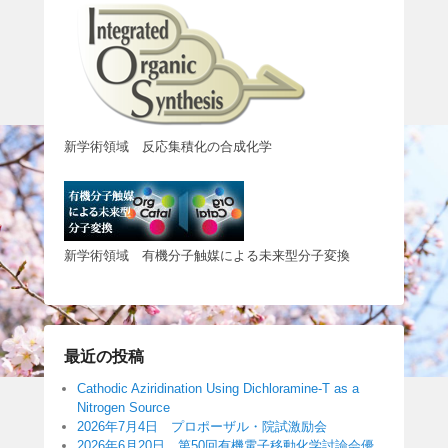
新学術領域 反応集積化の合成化学
新学術領域 有機分子触媒による未来型分子変換
最近の投稿
Cathodic Aziridination Using Dichloramine-T as a
Nitrogen Source
2026年7月4日 プロポーザル・院試激励会
2026年6月20日 第50回有機電子移動化学討論会優