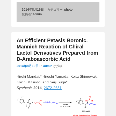
2014年8月19日
カテゴリー:
photo
投稿者:
admin
An Efficient Petasis Boronic-
Mannich Reaction of Chiral
Lactol Derivatives Prepared from
D-Araboascorbic Acid
2014年8月19日
に
admin
が投稿
Hiroki Mandai,* Hiroshi Yamada, Keita Shimowaki,
Koichi Mitsudo, and Seiji Suga*
Synthesis
2014
,
2672-2681
.