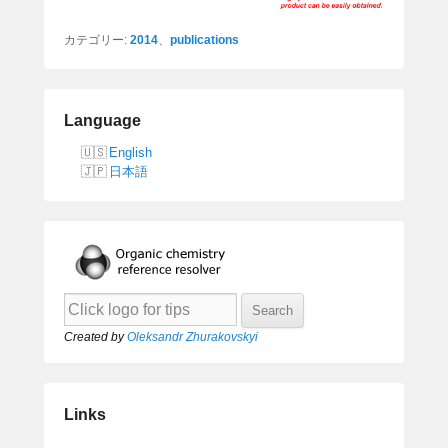
カテゴリー:
2014
、
publications
Language
English
日本語
Created by
Oleksandr Zhurakovskyi
Links