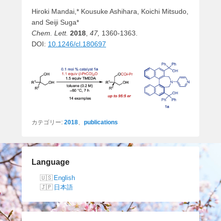
Hiroki Mandai,* Kousuke Ashihara, Koichi Mitsudo,
and Seiji Suga*
Chem. Lett.
2018
,
47,
1360-1363.
DOI:
10.1246/cl.180697
カテゴリー:
2018
、
publications
Language
English
日本語