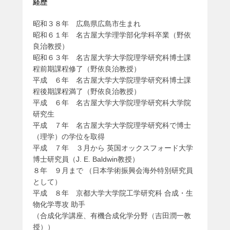
経歴
昭和３８年 広島県広島市生まれ
昭和６１年 名古屋大学理学部化学科卒業（野依
良治教授）
昭和６３年 名古屋大学大学院理学研究科博士課
程前期課程修了（野依良治教授）
平成 ６年 名古屋大学大学院理学研究科博士課
程後期課程満了（野依良治教授）
平成 ６年 名古屋大学大学院理学研究科大学院
研究生
平成 ７年 名古屋大学大学院理学研究科で博士
（理学）の学位を取得
平成 ７年 ３月から 英国オックスフォード大学
博士研究員（J. E. Baldwin教授）
８年 ９月まで （日本学術振興会海外特別研究員
として）
平成 ８年 京都大学大学院工学研究科 合成・生
物化学専攻 助手
（合成化学講座、有機合成化学分野（吉田潤一教
授））