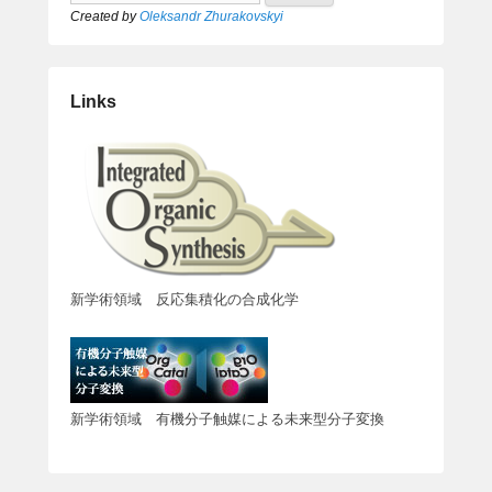
Created by
Oleksandr Zhurakovskyi
Links
新学術領域 反応集積化の合成化学
新学術領域 有機分子触媒による未来型分子変換