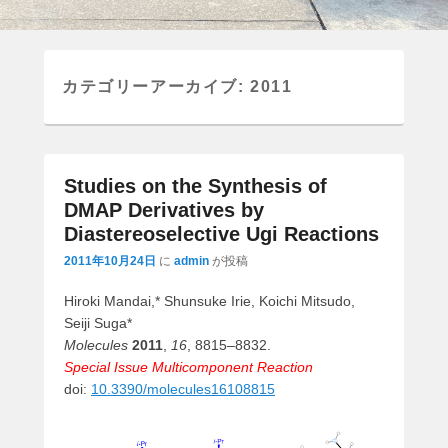
カテゴリーアーカイブ:
2011
Studies on the Synthesis of
DMAP Derivatives by
Diastereoselective Ugi Reactions
2011年10月24日
に
admin
が投稿
Hiroki Mandai,* Shunsuke Irie, Koichi Mitsudo,
Seiji Suga*
Molecules
2011
,
16
, 8815–8832.
Special Issue Multicomponent Reaction
doi:
10.3390/molecules16108815