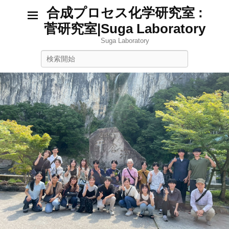
合成プロセス化学研究室 :
菅研究室|Suga Laboratory
Suga Laboratory
検
索