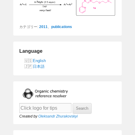
カテゴリー:
2011
、
publications
Language
English
日本語
Created by
Oleksandr Zhurakovskyi