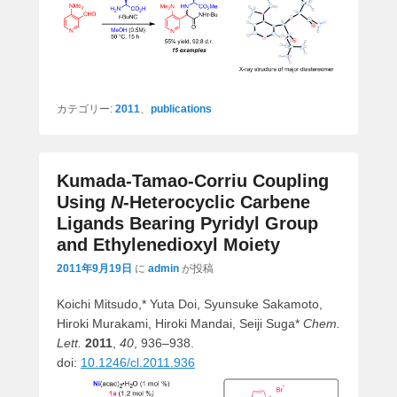
カテゴリー:
2011
、
publications
Kumada-Tamao-Corriu Coupling
Using
N
-Heterocyclic Carbene
Ligands Bearing Pyridyl Group
and Ethylenedioxyl Moiety
2011年9月19日
に
admin
が投稿
Koichi Mitsudo,* Yuta Doi, Syunsuke Sakamoto,
Hiroki Murakami, Hiroki Mandai, Seiji Suga*
Chem.
Lett.
2011
,
40
, 936–938.
doi:
10.1246/cl.2011.936