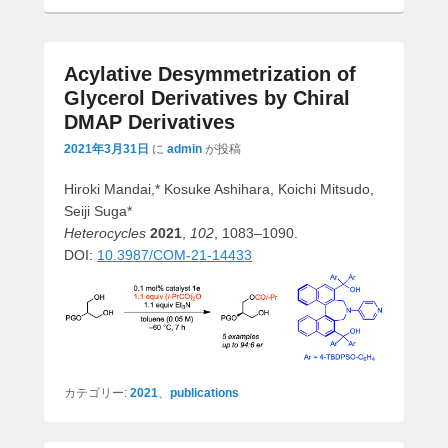
Acylative Desymmetrization of
Glycerol Derivatives by Chiral
DMAP Derivatives
2021年3月31日
に
admin
が投稿
Hiroki Mandai,* Kosuke Ashihara, Koichi Mitsudo,
Seiji Suga*
Heterocycles
2021
,
102
, 1083–1090.
DOI:
10.3987/COM-21-14433
カテゴリー:
2021
、
publications