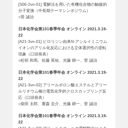
[S06-2vn-01] 電解法を用いた有機化合物の触媒的
分子変換（中長期テーマシンポジウム）
○菅 誠治
日本化学会第101春季年会 オンライン 2021.3.19-
22
[A21-3vn-01] ピロリジン由来
N
-アシルイミニウム
イオンのアリル化反応における立体選択性の逆転
現象（口頭発表）
○松邨 和馬、佐藤 英祐、光藤 耕一、菅 誠治
日本化学会第101春季年会 オンライン 2021.3.19-
22
[A21-3vn-02] アリールボロン酸エステルとアリー
ルリチウム種の電気化学的クロスカップリング反
応（口頭発表）
○柴田 太郎、重森 圭介、光藤 耕一、菅 誠治
日本化学会第101春季年会 オンライン 2021.3.19-
22