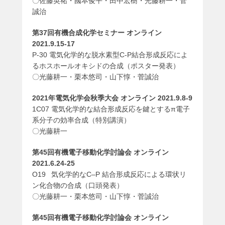
〇佐藤英祐・國本俊平・田中宏樹・光藤耕一・菅
誠治
第37回有機合成化学セミナー オンライン
2021.9.15-17
P-30 電気化学的な脱水素型C-P結合形成反応によ
るホスホールオキシドの合成（ポスター発表）
〇光藤耕一・栗本悠司・山下惇・菅誠治
2021年電気化学会秋季大会 オンライン 2021.9.8-9
1C07 電気化学的な結合形成反応を鍵とするπ電子
系分子の効率合成（特別講演）
〇光藤耕一
第45回有機電子移動化学討論会 オンライン
2021.6.24-25
O19 気化学的なC–P 結合形成反応による環状リ
ン化合物の合成（口頭発表）
〇光藤耕一・栗本悠司・山下惇・菅誠治
第45回有機電子移動化学討論会 オンライン