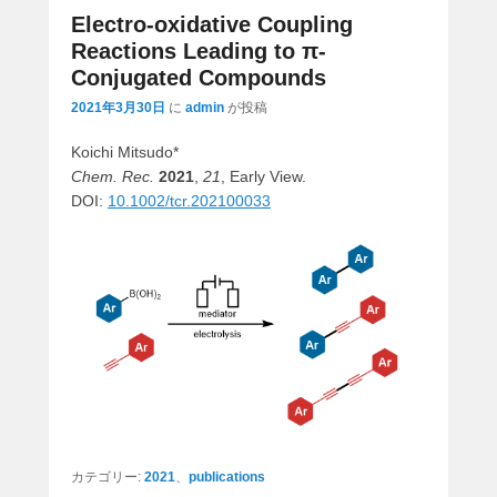
Electro-oxidative Coupling
Reactions Leading to π-
Conjugated Compounds
2021年3月30日
に
admin
が投稿
Koichi Mitsudo*
Chem. Rec.
2021
,
21
, Early View.
DOI:
10.1002/tcr.202100033
カテゴリー:
2021
、
publications