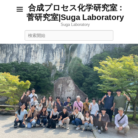
合成プロセス化学研究室 :
菅研究室|Suga Laboratory
Suga Laboratory
検
索