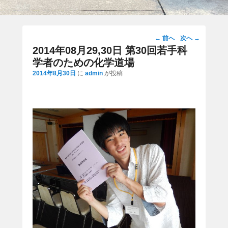
投
←
前へ
次へ
→
稿
2014年08月29,30日 第30回若手科
ナ
学者のための化学道場
ビ
2014年8月30日
に
admin
が投稿
ゲ
ー
シ
ョ
ン