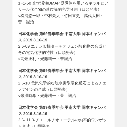
1F1-58 光学活性DMAP 誘導体を用いるキラルビア
リール化合物の速度論的光学分割（口頭発表）
○松浦悠一郎・中村亮太・竹田直史・萬代大樹・
菅 誠治
日本化学会 第99春季年会 甲南大学 岡本キャンパ
ス 2019.3.16-19
2I6-09 エテン架橋ターチオフェン酸化物の合成と
その電気化学的特性（口頭発表）
○高畑正利・光藤耕一・菅誠治
日本化学会 第99春季年会 甲南大学 岡本キャンパ
ス 2019.3.16-19
2I6-10 電気化学的な脱水素型環化反応によるチエ
ノアセンの合成（口頭発表）
○米澤時希・光藤耕一・菅 誠治
日本化学会 第99春季年会 甲南大学 岡本キャンパ
ス 2019.3.16-19
2I6- 11 3-チエニルチオエーテルの効率的ワンポッ
ト合成（口頭発表）