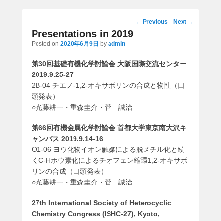
Post
←
Previous
Next
→
navigation
Presentations in 2019
Posted on
2020年6月9日
by
admin
第30回基礎有機化学討論会 大阪国際交流センター
2019.9.25-27
2B-04 チエノ-1,2-オキサボリンの合成と物性（口
頭発表）
○光藤耕一・重森圭介・菅 誠治
第66回有機金属化学討論会 首都大学東京南大沢キ
ャンパス 2019.9.14-16
O1-06 ヨウ化物イオン触媒による脱メチル化と続
くC-Hホウ素化によるチオフェン縮環1,2-オキサボ
リンの合成（口頭発表）
○光藤耕一・重森圭介・菅 誠治
27th International Society of Heterocyclic
Chemistry Congress (ISHC-27), Kyoto,