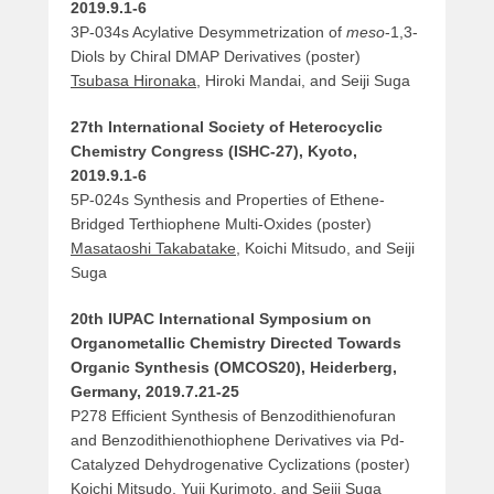
2019.9.1-6
3P-034s Acylative Desymmetrization of
meso
-1,3-
Diols by Chiral DMAP Derivatives (poster)
Tsubasa Hironaka
, Hiroki Mandai, and Seiji Suga
27th International Society of Heterocyclic
Chemistry Congress (ISHC-27), Kyoto,
2019.9.1-6
5P-024s Synthesis and Properties of Ethene-
Bridged Terthiophene Multi-Oxides (poster)
Masataoshi Takabatake
, Koichi Mitsudo, and Seiji
Suga
20th IUPAC International Symposium on
Organometallic Chemistry Directed Towards
Organic Synthesis (OMCOS20), Heiderberg,
Germany, 2019.7.21-25
P278 Efficient Synthesis of Benzodithienofuran
and Benzodithienothiophene Derivatives via Pd-
Catalyzed Dehydrogenative Cyclizations (poster)
Koichi Mitsudo
, Yuji Kurimoto, and Seiji Suga