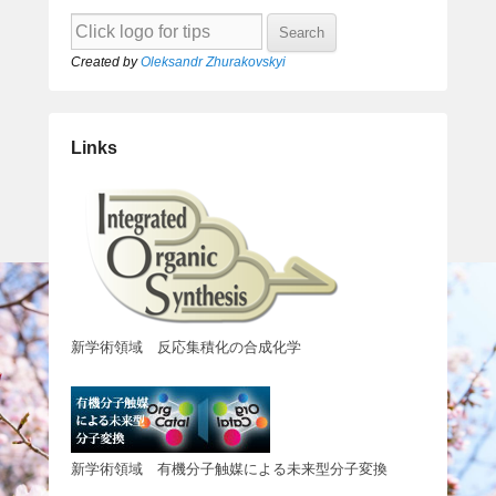
Created by
Oleksandr Zhurakovskyi
Links
新学術領域 反応集積化の合成化学
新学術領域 有機分子触媒による未来型分子変換