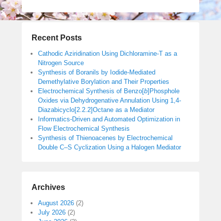
Recent Posts
Cathodic Aziridination Using Dichloramine-T as a
Nitrogen Source
Synthesis of Boranils by Iodide-Mediated
Demethylative Borylation and Their Properties
Electrochemical Synthesis of Benzo[
b
]Phosphole
Oxides via Dehydrogenative Annulation Using 1,4-
Diazabicyclo[2.2.2]Octane as a Mediator
Informatics-Driven and Automated Optimization in
Flow Electrochemical Synthesis
Synthesis of Thienoacenes by Electrochemical
Double C–S Cyclization Using a Halogen Mediator
Archives
August 2026
(2)
July 2026
(2)