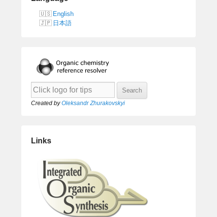
English
日本語
Created by
Oleksandr Zhurakovskyi
Links