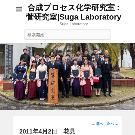
合成プロセス化学研究室 :
菅研究室|Suga Laboratory
Suga Laboratory
検
索
投
←
前へ
次へ
→
稿
2011年4月2日 花見