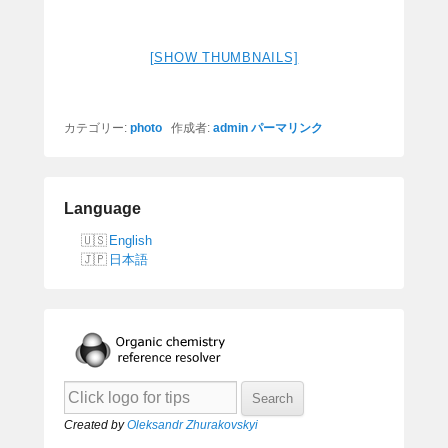
[SHOW THUMBNAILS]
カテゴリー:
photo
作成者:
admin
パーマリンク
Language
English
日本語
Created by
Oleksandr Zhurakovskyi