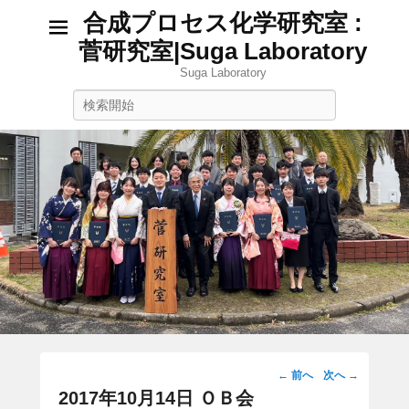
合成プロセス化学研究室 :
菅研究室|Suga Laboratory
Suga Laboratory
検
索
投
←
前へ
次へ
→
稿
2017年10月14日 ＯＢ会