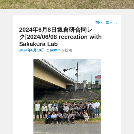
投
←
前へ
次へ
→
稿
2024年6月8日坂倉研合同レ
ナ
ク|2024/06/08 recreation with
ビ
Sakakura Lab
ゲ
2024年6月10日
に
admin
が投稿
ー
シ
ョ
ン