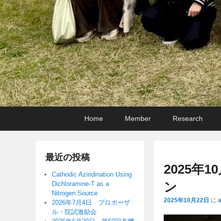
メ
メ
サ
Home
Member
Research
イ
イ
ブ
ン
ン
コ
メ
コ
ン
最近の投稿
ニ
ン
テ
2025年
ュ
テ
ン
Cathodic Aziridination Using
ン
Dichloramine-T as a
ー
ン
ツ
Nitrogen Source
ツ
へ
2025年10月22日
に
2026年7月4日 プロポーザ
へ
移
ル・院試激励会