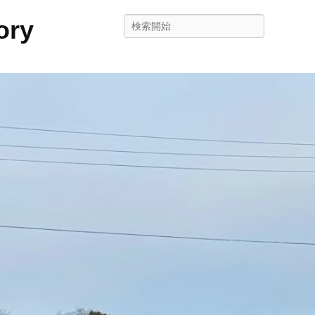
ry
検
索