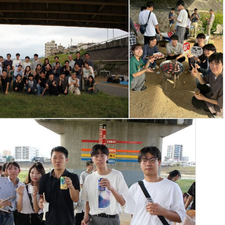
シ
ョ
ン