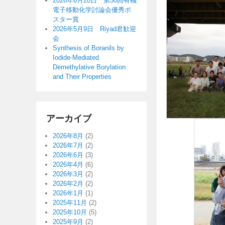
2026年6月20日 第50回有機
移
動
電子移動化学討論会優秀ポ
動
スター賞
2026年5月9日 Riyad君歓迎
会
Synthesis of Boranils by
Iodide-Mediated
Demethylative Borylation
and Their Properties
アーカイブ
2026年8月
(2)
2026年7月
(2)
2026年6月
(3)
2026年4月
(6)
2026年3月
(2)
2026年2月
(2)
2026年1月
(1)
2025年11月
(2)
2025年10月
(5)
2025年9月
(2)