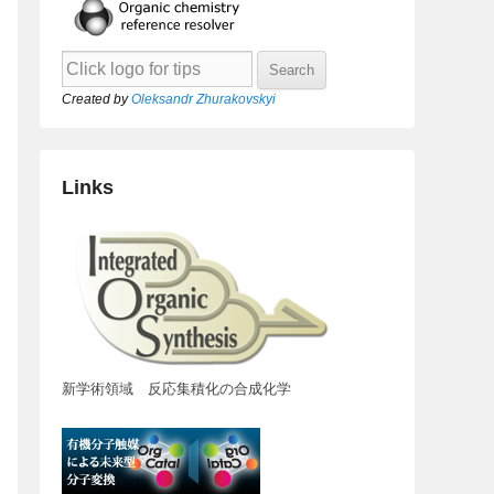
Created by
Oleksandr Zhurakovskyi
Links
新学術領域 反応集積化の合成化学