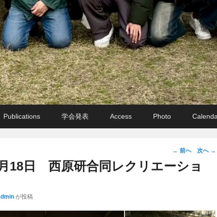
Publications
学会発表
Access
Photo
Calenda
投
←
前へ
次へ
→
稿
10月18日 西原研合同レクリエーショ
ナ
ビ
admin
が投稿
ゲ
ー