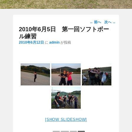
投
←
前へ
次へ
→
稿
2010年6月5日 第一回ソフトボー
ナ
ル練習
ビ
2010年6月12日
に
admin
が投稿
ゲ
ー
シ
ョ
ン
[SHOW SLIDESHOW]