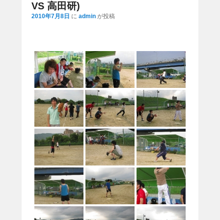
ナ
VS 高田研)
ビ
2010年7月8日
に
admin
が投稿
ゲ
ー
シ
ョ
ン