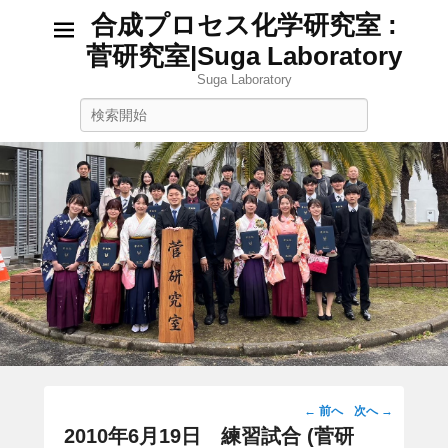
合成プロセス化学研究室 :
菅研究室|Suga Laboratory
Suga Laboratory
検
索
投
←
前へ
次へ
→
稿
2010年6月19日 練習試合 (菅研