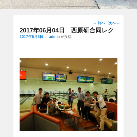
投
←
前へ
次へ
→
稿
2017年06月04日 西原研合同レク
ナ
2017年6月5日
に
admin
が投稿
ビ
ゲ
ー
シ
ョ
ン