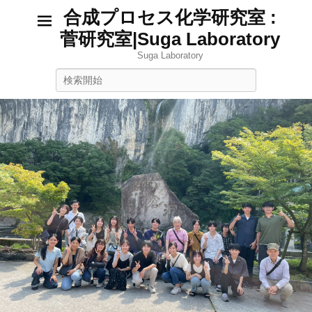
合成プロセス化学研究室 :
菅研究室|Suga Laboratory
Suga Laboratory
検
索