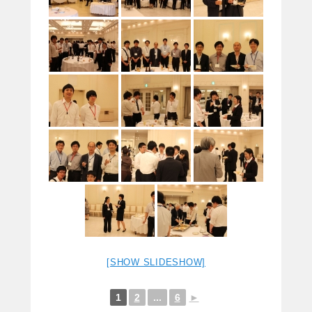
[SHOW SLIDESHOW]
1
2
...
6
►