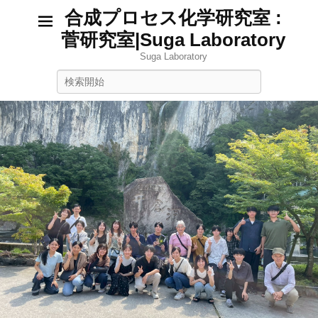
合成プロセス化学研究室 :
菅研究室|Suga Laboratory
Suga Laboratory
検
索