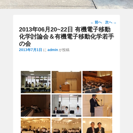
投
←
前へ
次へ
→
稿
2013年06月20~22日 有機電子移動
ナ
化学討論会＆有機電子移動化学若手
ビ
の会
ゲ
2013年7月1日
に
admin
が投稿
ー
シ
ョ
ン