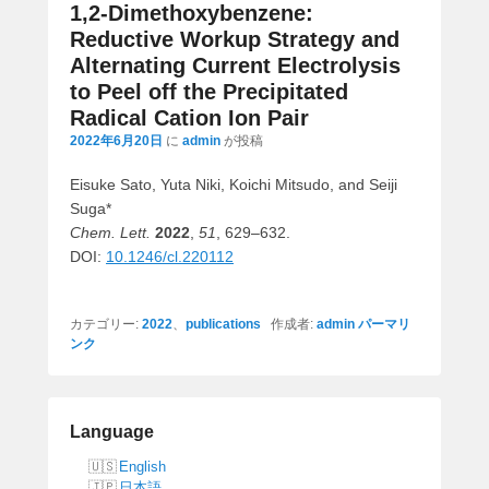
ナ
1,2-Dimethoxybenzene:
ビ
Reductive Workup Strategy and
ゲ
Alternating Current Electrolysis
ー
to Peel off the Precipitated
シ
Radical Cation Ion Pair
ョ
2022年6月20日
に
admin
が投稿
ン
Eisuke Sato, Yuta Niki, Koichi Mitsudo, and Seiji
Suga*
Chem. Lett.
2022
,
51
, 629–632.
DOI:
10.1246/cl.220112
カテゴリー:
2022
、
publications
作成者:
admin
パーマリ
ンク
Language
English
日本語