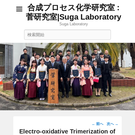
合成プロセス化学研究室 :
菅研究室|Suga Laboratory
Suga Laboratory
検
索
投
←
前へ
次へ
→
稿
Electro-oxidative Trimerization of