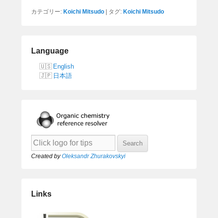
カテゴリー:
Koichi Mitsudo
|
タグ:
Koichi Mitsudo
Language
English
日本語
Created by
Oleksandr Zhurakovskyi
Links